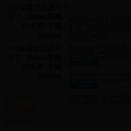
365体育怎么进不
去了_365bet官网
365体育怎么进不去了 参考咨询
中文网_下载
务，用户可通过实时咨询的方式在
题”栏目，或许可以在那里得到答
365app
个人信息不会被公开。
365体育怎么进不
实时咨询服务时间为工作日（周一至周五
实时得到答复。如果咨询问题较为
去了_365bet官网
Email信箱。实时咨询服务时间
中文网_下载
365app
非实时咨询是以Email方式答
题。咨询员在2个工作日之内将回复
已回答问题栏目汇集了有价值或有
实时咨询
所有已回答问题。通过关键词查询
非实时咨询
已回答问题