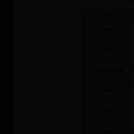
中
提供方式
普通函件
平信挂号
自助获取、电子邮件
特快专递
传 真
说 明