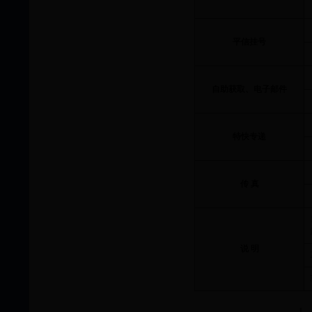
平信挂号
自助获取、电子邮件
特快专递
传 真
说 明