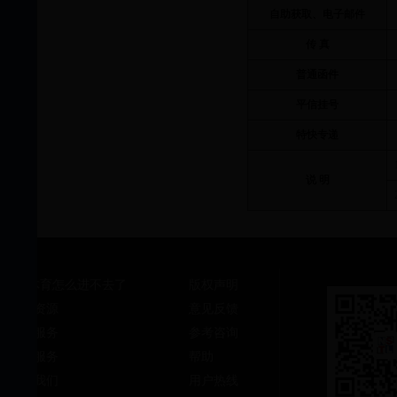
自助获取、电子邮件
传 真
普通函件
平信挂号
特快专递
说 明
365体育怎么进不去了
版权声明
特色资源
意见反馈
特色服务
参考咨询
专题服务
帮助
关于我们
用户热线