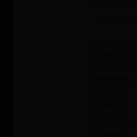
中国大陆
提供方式
自助获取、电子邮件
传 真
普通函件