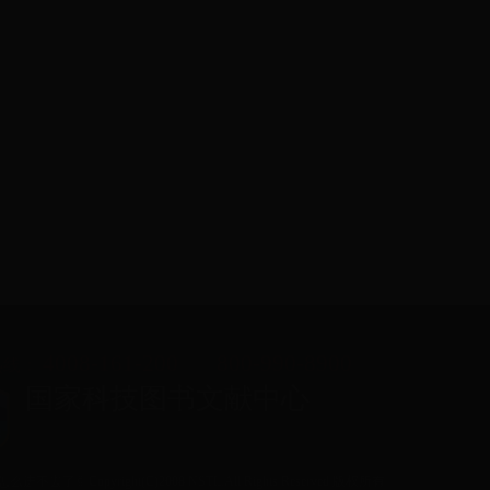
4008-161-200
800-990-8900
热线：
国家科技图书文献中心
么进不去了© Copyright(C)2008 NSTL.All Rights Reserved 版权所有