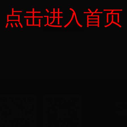
点击进入首页
正在加载，请稍候...
服务
365体育怎