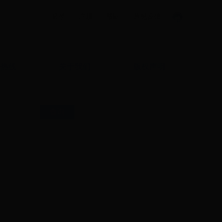
|
|
登录
注册
帮助
意见反馈
|
|
户热线
关于我们
版权声明
pp