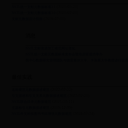
(2021-03-25)
NSTL统一文献元数据标准3.1
(2021-02-01)
NSTL统一文献元数据标准3.0
(2016-07-11)
文献元数据设计指南
消息
NSTL文献资源加工规范网址变化
NSTL统一文献元数据标准发布会暨培训班成功举办
我中心数据研究管理团队与德雷塞尔大学、卡洛斯大学教授进行交
最佳实践
(2022-02-22)
名称规范元数据描述规范
(2022-02-21)
引文描述和引文关系元数据描述规范
(2021-10-11)
NSTL联合目录元数据规范
(2019-12-09)
主题标引元数据描述规范
(2018-07-24)
NSTL外文科技图书书目增强元数据规范